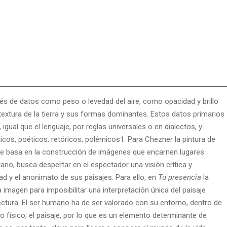
és de datos como peso o levedad del aire, como opacidad y brillo
 textura de la tierra y sus formas dominantes. Estos datos primarios
igual que el lenguaje, por reglas universales o en dialectos, y
icos, poéticos, retóricos, polémicos1. Para Chezner la pintura de
 se basa en la construcción de imágenes que encarnen lugares
rio, busca despertar en el espectador una visión crítica y
d y el anonimato de sus paisajes. Para ello, en
Tu presencia
la
a imagen para imposibilitar una interpretación única del paisaje
lectura. El ser humano ha de ser valorado con su entorno, dentro de
físico, el paisaje, por lo que es un elemento determinante de