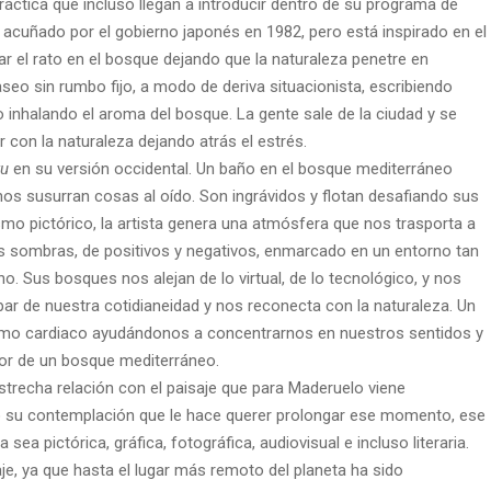
áctica que incluso llegan a introducir dentro de su programa de
 acuñado por el gobierno japonés en 1982, pero está inspirado en el
r el rato en el bosque dejando que la naturaleza penetre en
seo sin rumbo fijo, a modo de deriva situacionista, escribiendo
 inhalando el aroma del bosque. La gente sale de la ciudad y se
r con la naturaleza dejando atrás el estrés.
ku
en su versión occidental. Un baño en el bosque mediterráneo
nos susurran cosas al oído. Son ingrávidos y flotan desafiando sus
ismo pictórico, la artista genera una atmósfera que nos trasporta a
as sombras, de positivos y negativos, enmarcado en un entorno tan
Sus bosques nos alejan de lo virtual, de lo tecnológico, y nos
par de nuestra cotidianeidad y nos reconecta con la naturaleza. Un
tmo cardiaco ayudándonos a concentrarnos en nuestros sentidos y
olor de un bosque mediterráneo.
strecha relación con el paisaje que para Maderuelo viene
o su contemplación que le hace querer prolongar ese momento, ese
ea pictórica, gráfica, fotográfica, audiovisual e incluso literaria.
aje, ya que hasta el lugar más remoto del planeta ha sido