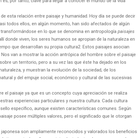
n es, por tanto, clave para llegar a conocer el mundo de la vida
a de esta relación entre paisaje y humanidad. Hoy día se puede decir
asi todos ellos, en algún momento, han sido afectados de algún
o, transformándose en lo que se denomina en antropología
paisajes
allí donde viven, los seres humanos se apropian de la naturaleza en
tiempo que desarrollan su propia cultura2. Estos paisajes asocian
. Nos van a mostrar la acción antrópica del hombre sobre el paisaje
obre un territorio, pero a su vez las que éste ha dejado en los
aturaleza, y muestran la evolución de la sociedad, de los
ural y del empuje social, económico y cultural de las sucesivas
re el paisaje ya que es un concepto cuya apreciación se realiza
estras experiencias particulares y nuestra cultura. Cada cultura
su sello específico, aunque existen características comunes. Según
aisaje posee múltiples valores, pero el signiﬁcado que le otorgan
a japonesa son ampliamente reconocidos y valorados los beneficios