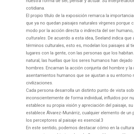
nuestra forma de ser, pensar y actuar. Su interpretació
cotidiana.
El propio título de la exposición remarca la importanci
que ya no quedan paisajes naturales vírgenes porque c
modo por la acción directa o indirecta del ser human
culturales
. De acuerdo a esta idea, Seeland indica que 
términos culturales, esto es, modelan los paisajes al 
lugares con la gente, con las personas que los habitan
natural, las huellas que los seres humanos han dejado s
hombres. Encarnan la acción conjunta del hombre y la n
asentamientos humanos que se ajustan a su entorno nat
civilizaciones.
Cada persona desarrolla un distinto punto de vista sob
inconscientemente de forma individual, influidos por nu
establece su propia visión y apreciación del paisaje, 
establece Álvarez-Munárriz, cualquier elemento de un p
los perceptores al paisaje es esencial.3
En este sentido, podemos destacar cómo en la cultur