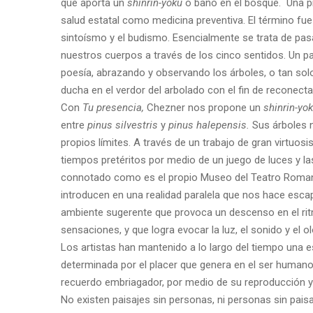
que aporta un
shinrin-yoku
o baño en el bosque. Una pr
salud estatal como medicina preventiva. El término fue
sintoísmo y el budismo. Esencialmente se trata de pasa
nuestros cuerpos a través de los cinco sentidos. Un pa
poesía, abrazando y observando los árboles, o tan solo
ducha en el verdor del arbolado con el fin de reconecta
Con
Tu presencia,
Chezner nos propone un
shinrin-yo
entre
pinus silvestris
y
pinus halepensis.
Sus árboles 
propios límites. A través de un trabajo de gran virtuos
tiempos pretéritos por medio de un juego de luces y l
connotado como es el propio Museo del Teatro Romano. 
introducen en una realidad paralela que nos hace esca
ambiente sugerente que provoca un descenso en el ri
sensaciones, y que logra evocar la luz, el sonido y el 
Los artistas han mantenido a lo largo del tiempo una e
determinada por el placer que genera en el ser human
recuerdo embriagador, por medio de su reproducción ya s
No existen paisajes sin personas, ni personas sin pais