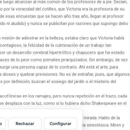
de luego alcanzan al más común de los profesores de a pie. Decían,
or la voracidad del cotilleo, que Victoria era la profesora de su
 de esas encuestas que se hacen año tras año, llegan al profesor
dido ni aludido) y nunca se publicitan por razones que supongo debo
 misión de adiestrar en la belleza, estaba claro que Victoria había
ontagioso, la felicidad de la culminación de un trabajo tan
 un desarrollo cerebral hipertrófico y chapucero que ha estado
paces de lo peor como primates jerarquizados. Sin embargo, de vez
urge una persona capaz de lo contrario. Ahí está el arte, para
 dioses y quebrar previsiones. No es de extrañar, pues, que algunos
 por definición, buscan el sosiego del jardín o el misterio del
cacofónicas en los ramajes, pero nunca repetición en el trazo; cada
se desplaza con la luz, como si lo hubiera dicho Shakespeare en el
piedra y ustedes pueden escucharlo con la mirada. Hablo de la
o
Rechazar
Configurar
do las manos provocan una suerte de fantasía sinestésica. Miren y