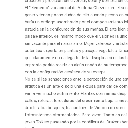
creación y precisión sin divorciar, color y sombra sin co
El “elemento” vocacional de Victoria Chezner, en el se
genio y tengo pocas dudas de ello cuando pienso en su
haría un etólogo asombrado por el comportamiento inigu
astucia en la configuración de sus mañas. El arte bien
paisaje interior, del mismo modo que el valor es la ún
sin vacante para el narcisismo. Mujer valerosa y artista
auténtica experta en plantas y paisajes vegetales. Difíc
que claramente no es legado de la disciplina ni de las
impronta podría residir en algún rincón de su tempra
con la configuración genética de su estirpe.
No sé si las sensaciones ante la percepción de una es
artística es un arte o solo una excusa para dar de co
van a ver mucho sufrimiento. Plantas con ramas despr
callos, roturas, torceduras del crecimiento bajo la niev
árboles, los bosques, los jardines de Victoria no son e
fotosintéticos atormentados. Pero vivos. Tanto es as
joven Tolkien paseando por la cordillera del Drakensbe