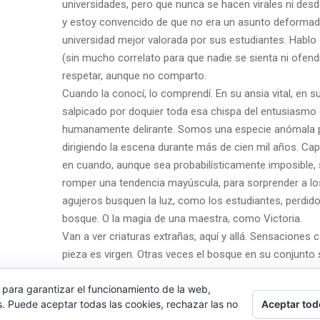
universidades, pero que nunca se hacen virales ni des
y estoy convencido de que no era un asunto deformado p
universidad mejor valorada por sus estudiantes. Hablo
(sin mucho correlato para que nadie se sienta ni ofen
respetar, aunque no comparto.
Cuando la conocí, lo comprendí. En su ansia vital, en su
salpicado por doquier toda esa chispa del entusiasmo c
humanamente delirante. Somos una especie anómala por
dirigiendo la escena durante más de cien mil años. Ca
en cuando, aunque sea probabilísticamente imposible, s
romper una tendencia mayúscula, para sorprender a los
agujeros busquen la luz, como los estudiantes, perdidos
bosque. O la magia de una maestra, como Victoria.
Van a ver criaturas extrañas, aquí y allá. Sensaciones 
pieza es virgen. Otras veces el bosque en su conjunto 
último amanecer de Macbeth.
 para garantizar el funcionamiento de la web,
Tampoco se extrañen si las ramas se rompen sobre la 
Aceptar tod
s. Puede aceptar todas las cookies, rechazar las no
sabiduría de la lentitud, como hacía Kundera, de cuan
.