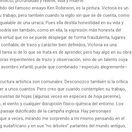
nflicto, profundidad y relieve, vida y muerte.
ntido del famoso ensayo Ken Robinson, es la pintura. Victoria es un
 trabajo, pero también cuando la vigilo sin que se de cuenta, como
alable de una urraca. Pues ella destila honestidad en su vida y
 podría ser también, como en ella, la expresión más honesta del
ica virtud que no se puede desplegar de forma fraudulenta; lugares
 confiable, de trazo y carácter bien definidos, Victoria es una
il tarea si de lo que se trata es de aprender, pero hay algo en su obra
 horas impenitentes de trazo y observación, sino de un talento cuya
no asombro infantil, puede que combinado –especulo alegremente–
tructura artística son comunales. Desconozco también si la crítica
mer a unos cuantos. Pero creo que cuando contemplen su trabajo,
ovistas de hojas (algunas veces en especies de hoja perenne),
e, el viento y cualquier disrupción físico-química del entorno. Los
l paisaje dulcificado de la campiña inglesa. Hay personajes
í que a veces, mirando me sorprendo a mi mismo pensando en el
rg sudafricano y en sus “no árboles” parlantes del mundo antiguo,