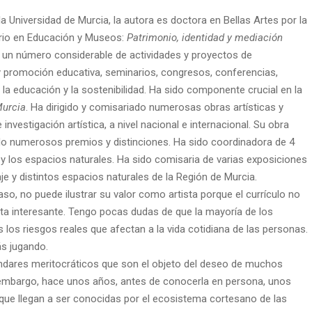
la Universidad de Murcia, la autora es doctora en Bellas Artes por la
tario en Educación y Museos:
Patrimonio, identidad y mediación
n un número considerable de actividades y proyectos de
 y promoción educativa, seminarios, congresos, conferencias,
ra la educación y la sostenibilidad. Ha sido componente crucial en la
Murcia
. Ha dirigido y comisariado numerosas obras artísticas y
nvestigación artística, a nivel nacional e internacional. Su obra
bido numerosos premios y distinciones. Ha sido coordinadora de 4
e y los espacios naturales. Ha sido comisaria de varias exposiciones
isaje y distintos espacios naturales de la Región de Murcia.
aso, no puede ilustrar su valor como artista porque el currículo no
ta interesante. Tengo pocas dudas de que la mayoría de los
 riesgos reales que afectan a la vida cotidiana de las personas.
ás jugando.
ándares meritocráticos que son el objeto del deseo de muchos
n embargo, hace unos años, antes de conocerla en persona, unos
que llegan a ser conocidas por el ecosistema cortesano de las